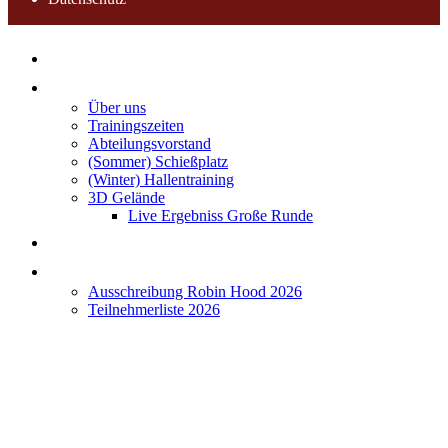
Home
Verein
Über uns
Trainingszeiten
Abteilungsvorstand
(Sommer) Schießplatz
(Winter) Hallentraining
3D Gelände
Live Ergebniss Große Runde
Terminkalender
Robin Hood 2026
Ausschreibung Robin Hood 2026
Teilnehmerliste 2026