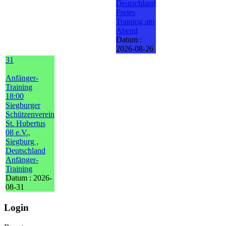
Deutschland
Freies
Training am
Abend
Datum :
2026-08-26
31
Anfänger-
Training
18:00
Siegburger
Schützenverein
St. Hubertus
08 e.V.,
Siegburg ,
Deutschland
Anfänger-
Training
Datum :
2026-
08-31
Login