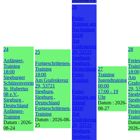
2026-08-19
26
Freies
Training am
Nachmittag
16:00
Am
Grafenkreuz
24
28
25
29, 53721
Siegburg,
Anfänger-
Freies
Fortgeschrittenen-
Siegburg ,
Training
Train
Training
Deutschland
27
18:00
18:00
18:00
Freies
Training
Siegburger
Am
Am Grafenkreuz
Training
Jugendtraining
Schützenverein
Grafe
29, 53721
00:00
St. Hubertus
29, 5
Siegburg,
Freies
17:00 - 19
08 e.V.,
Siegb
Siegburg ,
Training am
Uhr
Siegburg ,
Siegb
Deutschland
Abend
Datum :
2026-
Deutschland
Deuts
Fortgeschrittenen-
18:00
08-27
Anfänger-
Freies
Training
Am
Training
Train
Datum :
2026-08-
Grafenkreuz
Datum :
2026-
Datum
25
29, 53721
08-24
2026-
Siegburg,
Siegburg ,