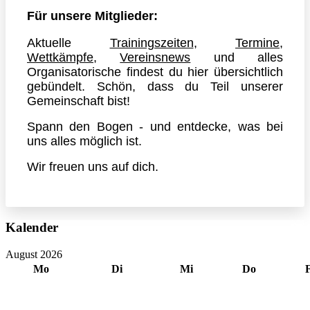
Für unsere Mitglieder:
Aktuelle
Trainingszeiten
,
Termine
,
Wettkämpfe
,
Vereinsnews
und alles
Organisatorische findest du hier übersichtlich
gebündelt. Schön, dass du Teil unserer
Gemeinschaft bist!
Spann den Bogen - und entdecke, was bei
uns alles möglich ist.
Wir freuen uns auf dich.
Vorheriges
Vorheriger
Nächstes
Nächstes
Kalender
Jahr
Monat
Jahr
Monat
August 2026
Mo
Di
Mi
Do